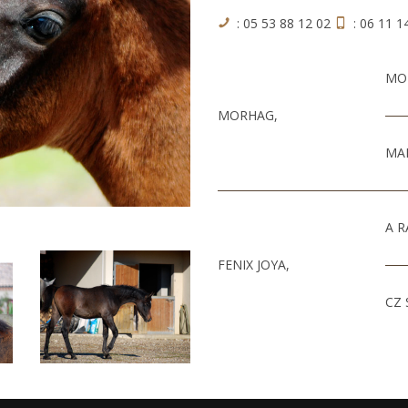
: 05 53 88 12 02
: 06 11 1
MO
MORHAG,
MAR
A R
FENIX JOYA,
CZ